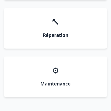
🔨
Réparation
⚙️
Maintenance