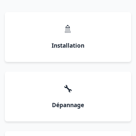
🚿
Installation
🔧
Dépannage