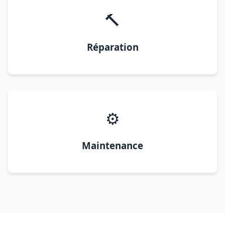
🔨
Réparation
⚙️
Maintenance