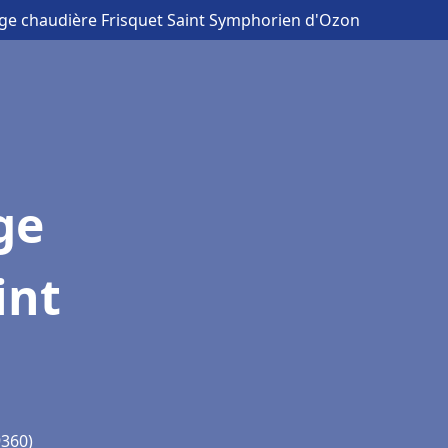
age chaudière Frisquet Saint Symphorien d'Ozon
ge
int
9360)