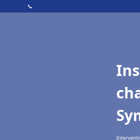
📞
In
cha
Sy
Intervent