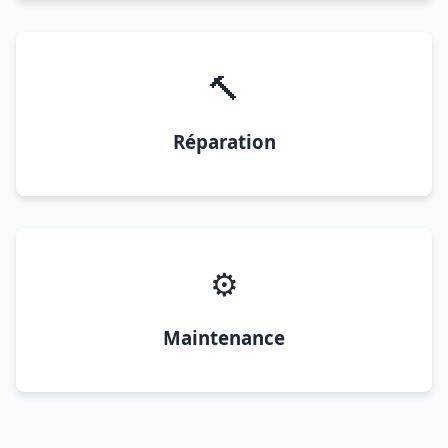
🔨
Réparation
⚙️
Maintenance