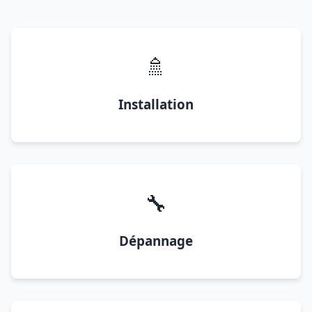
🚿
Installation
🔧
Dépannage