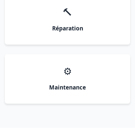
🔨
Réparation
⚙️
Maintenance