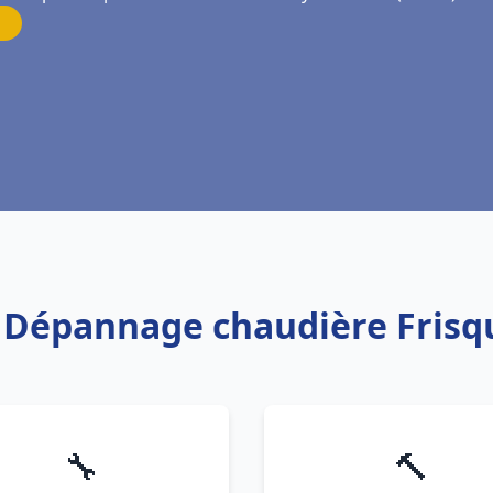
n Dépannage chaudière Frisq
🔧
🔨