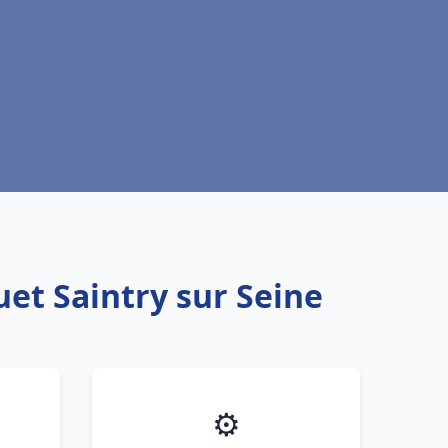
uet Saintry sur Seine
⚙️