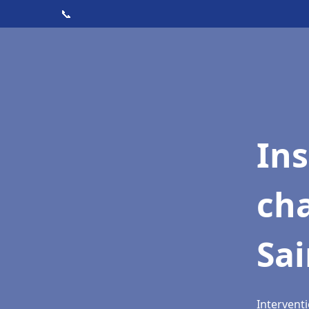
📞
In
cha
Sai
Interventi