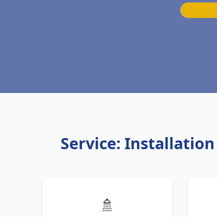
Service: Installatio
🚿