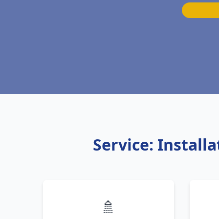
Service: Install
🚿