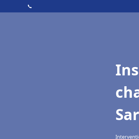
📞
In
cha
Sar
Interventi