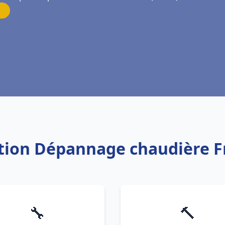
ation Dépannage chaudière F
🔧
🔨