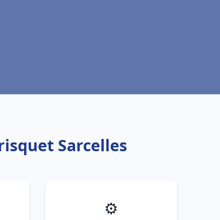
risquet Sarcelles
⚙️