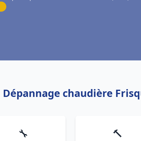
on Dépannage chaudière Frisq
🔧
🔨