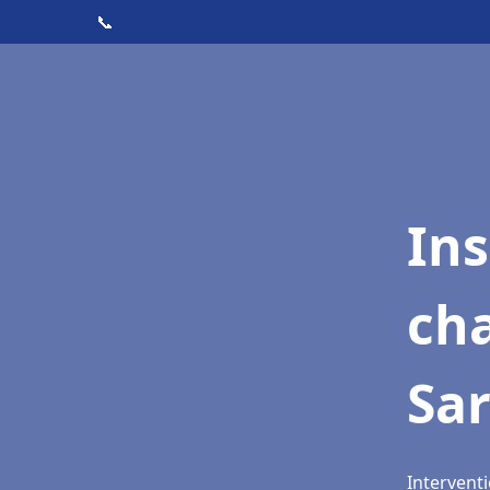
📞
In
cha
Sar
Interventi