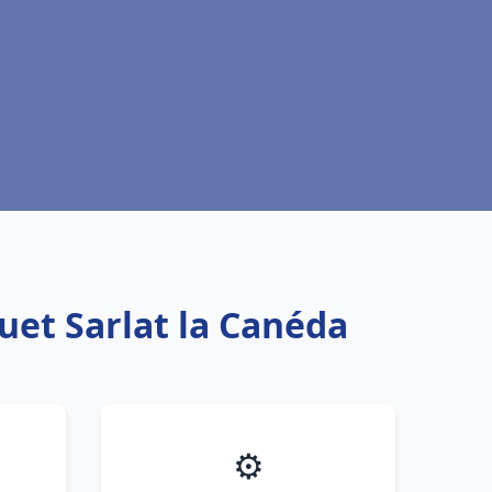
uet Sarlat la Canéda
⚙️