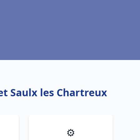
et Saulx les Chartreux
⚙️