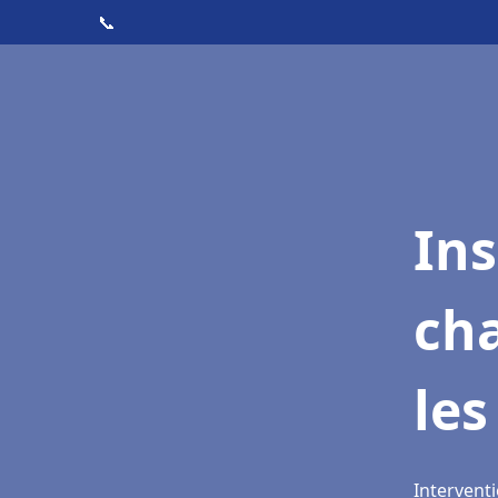
📞
In
cha
les
Interventi