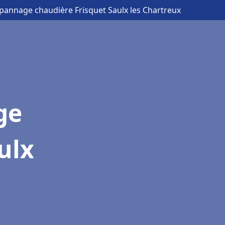
épannage chaudière Frisquet Saulx les Chartreux
ge
ulx