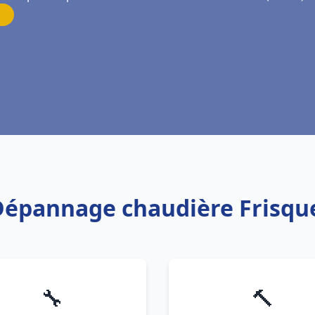
 Dépannage chaudière Frisqu
🔧
🔨