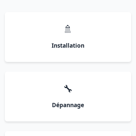
🚿
Installation
🔧
Dépannage