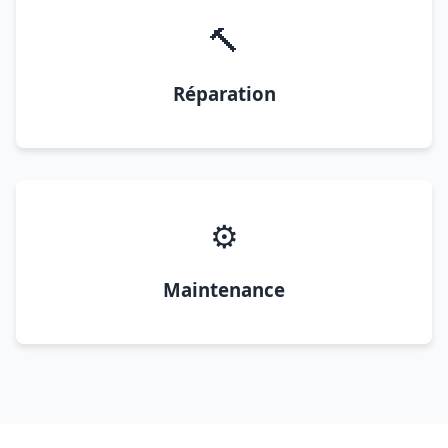
🔨
Réparation
⚙️
Maintenance