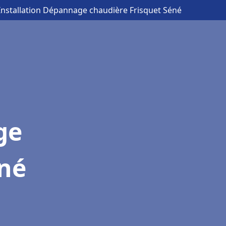
Installation Dépannage chaudière Frisquet Séné
ge
éné