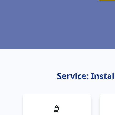
Service: Inst
🚿