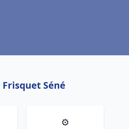
 Frisquet Séné
⚙️