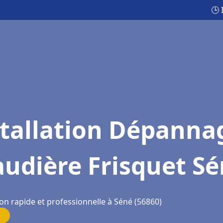
🕒 
stallation Dépanna
udière Frisquet S
on rapide et professionnelle à Séné (56860)