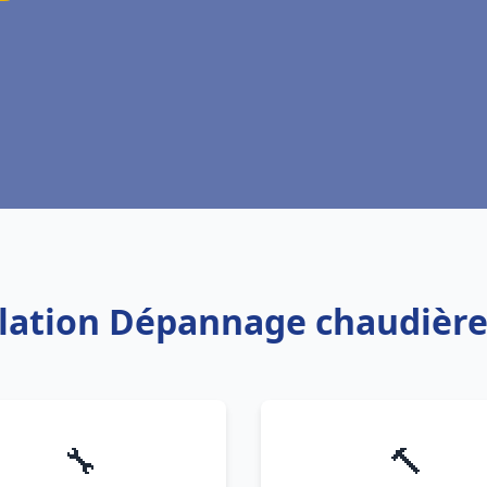
allation Dépannage chaudière
🔧
🔨