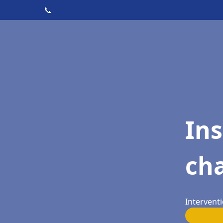
📞
In
cha
Interventi