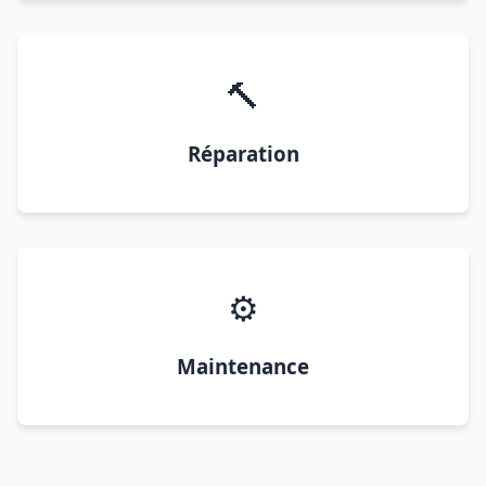
🔨
Réparation
⚙️
Maintenance