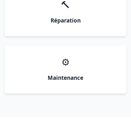
🔨
Réparation
⚙️
Maintenance