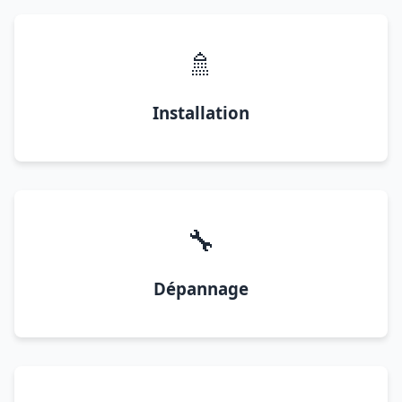
🚿
Installation
🔧
Dépannage