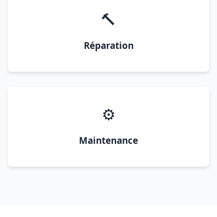
🔨
Réparation
⚙️
Maintenance