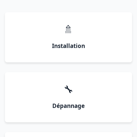
🚿
Installation
🔧
Dépannage