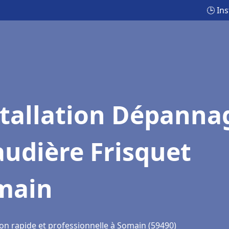
🕒 In
stallation Dépanna
udière Frisquet
main
ion rapide et professionnelle à Somain (59490)