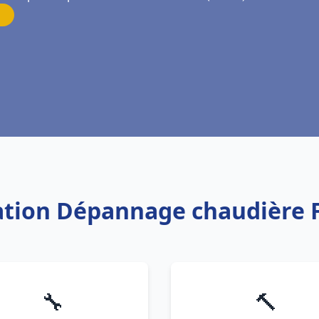
llation Dépannage chaudière 
🔧
🔨