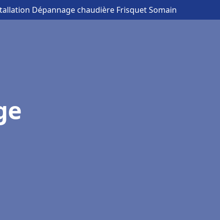
stallation Dépannage chaudière Frisquet Somain
ge