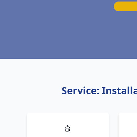
Service: Insta
🚿