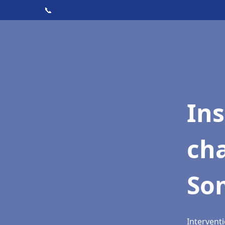
📞
In
cha
So
Intervent