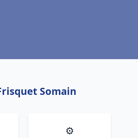
Frisquet Somain
⚙️