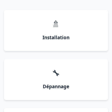
🚿
Installation
🔧
Dépannage