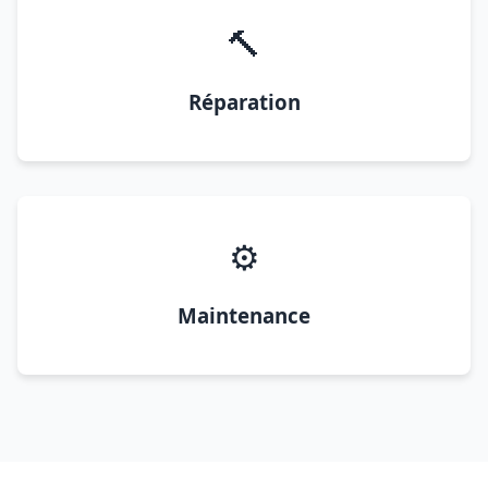
🔨
Réparation
⚙️
Maintenance