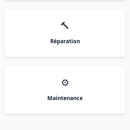
🔨
Réparation
⚙️
Maintenance