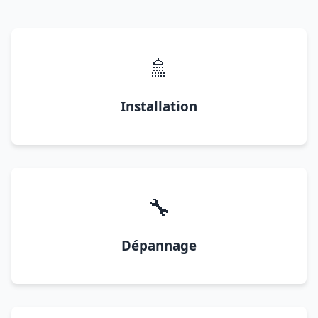
🚿
Installation
🔧
Dépannage