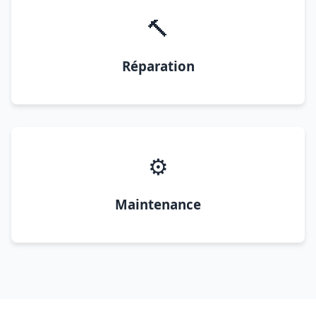
🔨
Réparation
⚙️
Maintenance