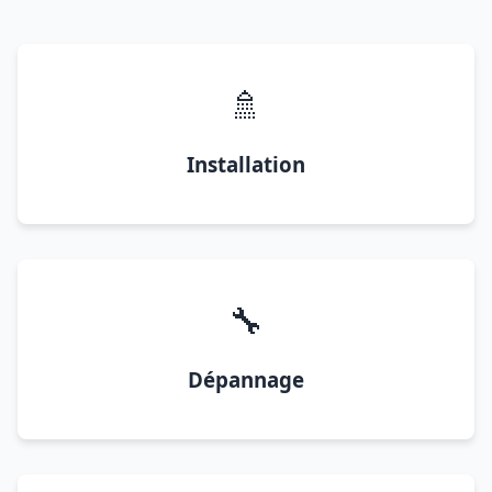
🚿
Installation
🔧
Dépannage