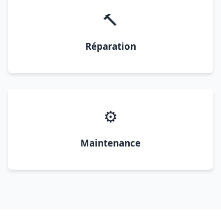
🔨
Réparation
⚙️
Maintenance