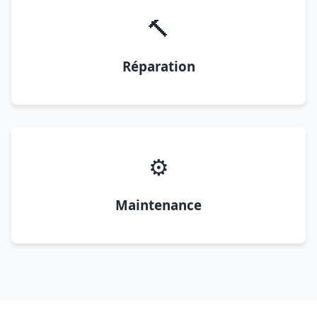
🔨
Réparation
⚙️
Maintenance