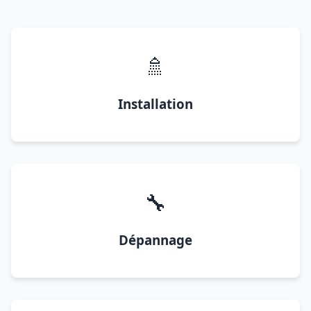
🚿
Installation
🔧
Dépannage