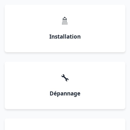
🚿
Installation
🔧
Dépannage