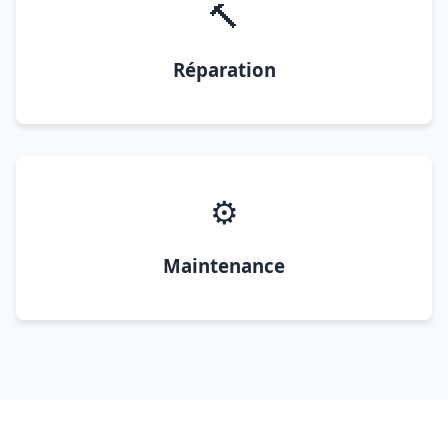
🔨
Réparation
⚙️
Maintenance