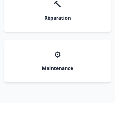
🔨
Réparation
⚙️
Maintenance