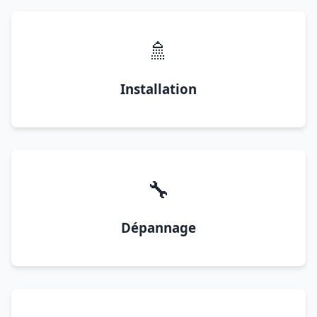
🚿
Installation
🔧
Dépannage