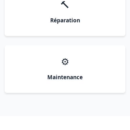
🔨
Réparation
⚙️
Maintenance