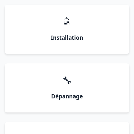
🚿
Installation
🔧
Dépannage