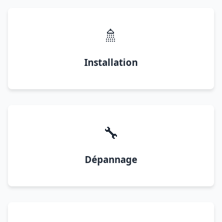
🚿
Installation
🔧
Dépannage