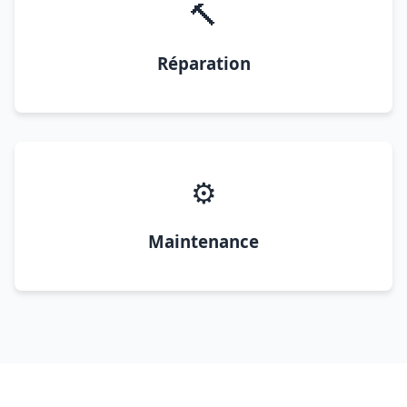
🔨
Réparation
⚙️
Maintenance