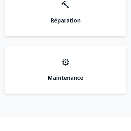
🔨
Réparation
⚙️
Maintenance