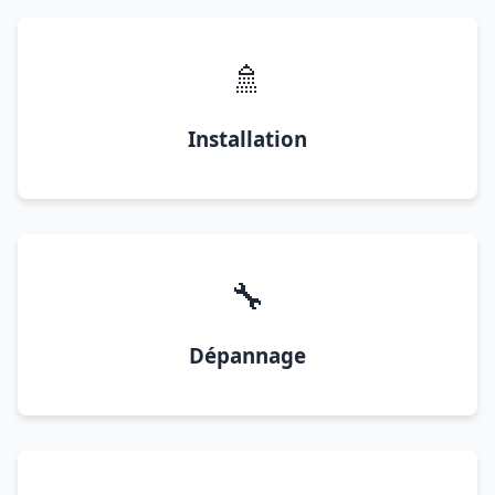
🚿
Installation
🔧
Dépannage