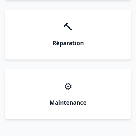
🔨
Réparation
⚙️
Maintenance