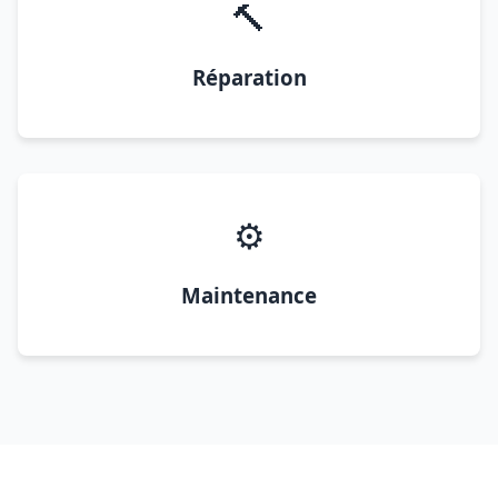
🔨
Réparation
⚙️
Maintenance