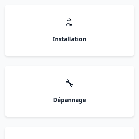
🚿
Installation
🔧
Dépannage