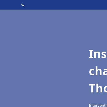
📞
In
cha
Tho
Interventi