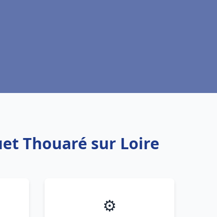
uet Thouaré sur Loire
⚙️