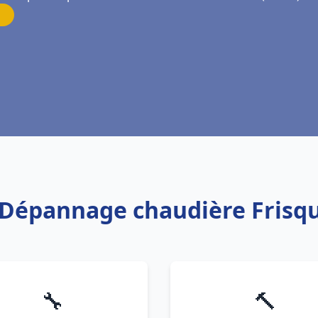
n Dépannage chaudière Frisq
🔧
🔨