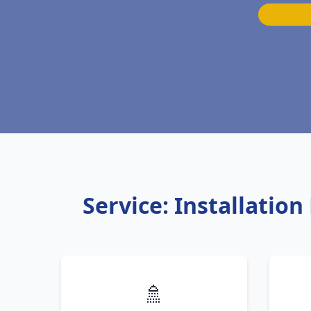
Service: Installatio
🚿