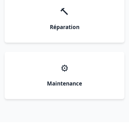
🔨
Réparation
⚙️
Maintenance