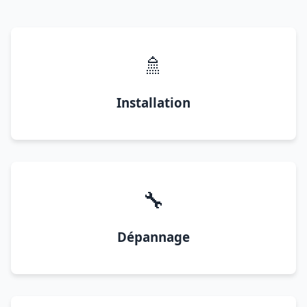
🚿
Installation
🔧
Dépannage