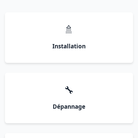
🚿
Installation
🔧
Dépannage