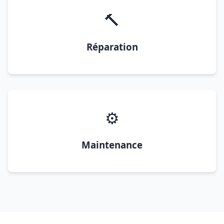
🔨
Réparation
⚙️
Maintenance