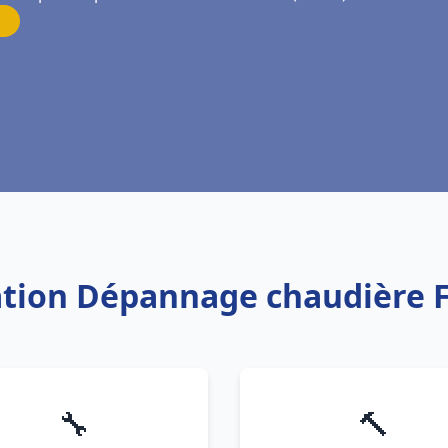
lation Dépannage chaudière 
🔧
🔨