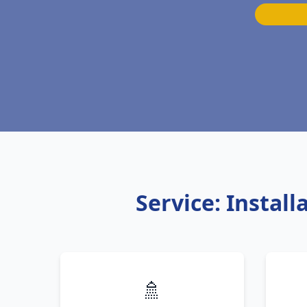
Service: Instal
🚿