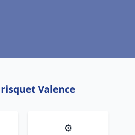
Frisquet Valence
⚙️