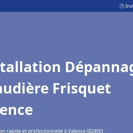
🕒 In
stallation Dépanna
udière Frisquet
lence
on rapide et professionnelle à Valence (82400)