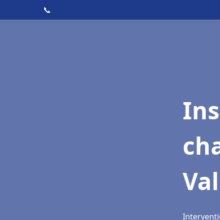
📞
In
cha
Va
Interventi