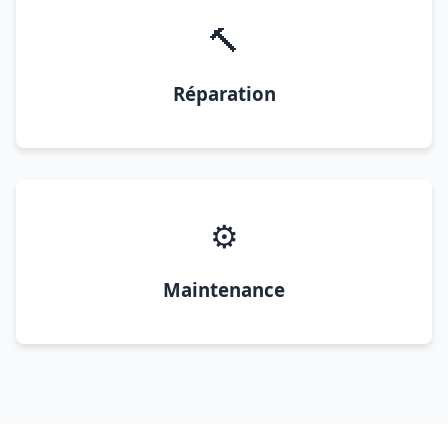
🔨
Réparation
⚙️
Maintenance