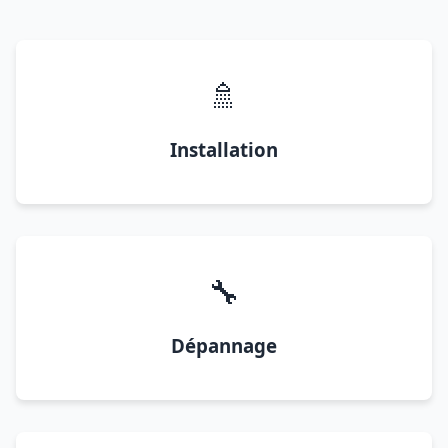
🚿
Installation
🔧
Dépannage