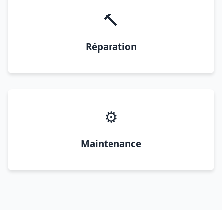
🔨
Réparation
⚙️
Maintenance