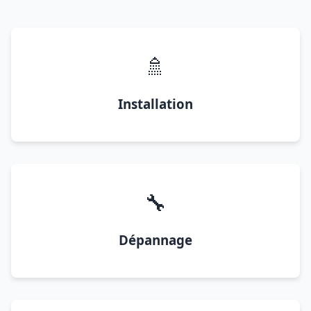
🚿
Installation
🔧
Dépannage