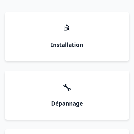
🚿
Installation
🔧
Dépannage