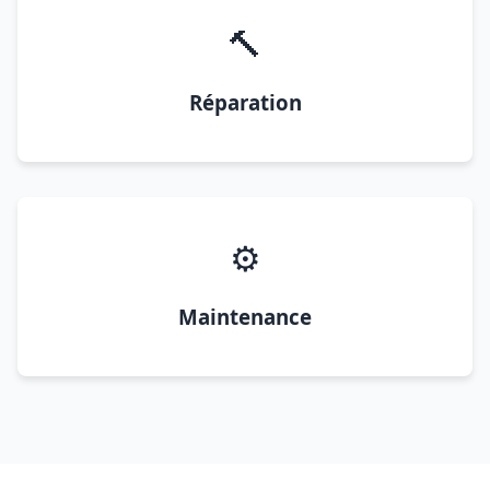
🔨
Réparation
⚙️
Maintenance