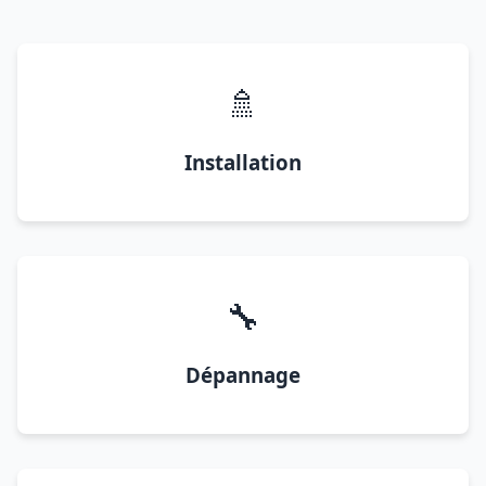
🚿
Installation
🔧
Dépannage