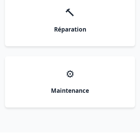
🔨
Réparation
⚙️
Maintenance