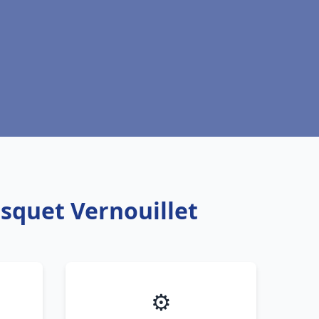
isquet Vernouillet
⚙️