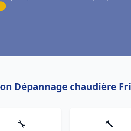
tion Dépannage chaudière Fr
🔧
🔨