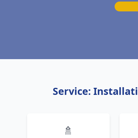
Service: Installa
🚿