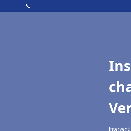
📞
In
cha
Ver
Interventi