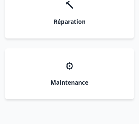
🔨
Réparation
⚙️
Maintenance