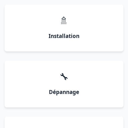
🚿
Installation
🔧
Dépannage