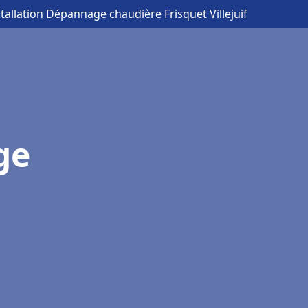
stallation Dépannage chaudière Frisquet Villejuif
ge