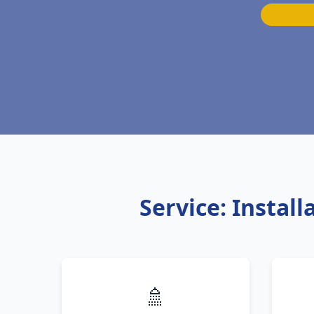
Service: Instal
🚿