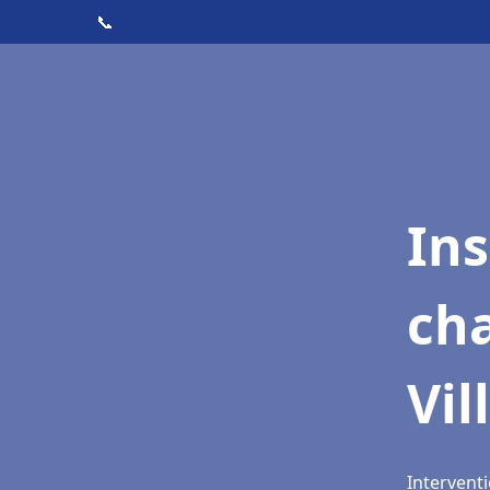
📞
In
cha
Vil
Interventi