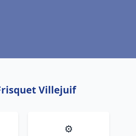
isquet Villejuif
⚙️