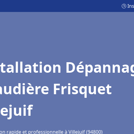
🕒 In
stallation Dépanna
udière Frisquet
lejuif
on rapide et professionnelle à Villejuif (94800)