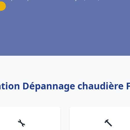
lation Dépannage chaudière Fr
🔧
🔨