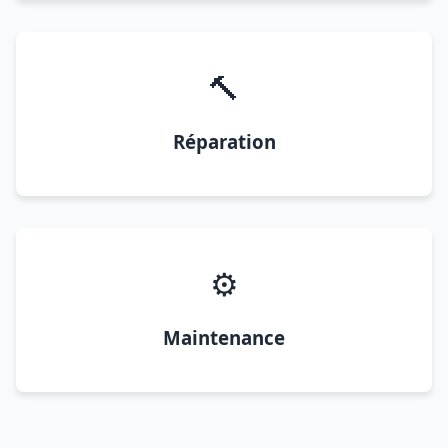
🔨
Réparation
⚙️
Maintenance