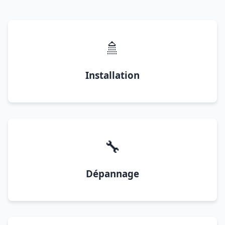
🚿
Installation
🔧
Dépannage