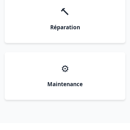
🔨
Réparation
⚙️
Maintenance