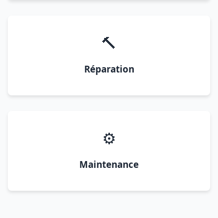
🔨
Réparation
⚙️
Maintenance