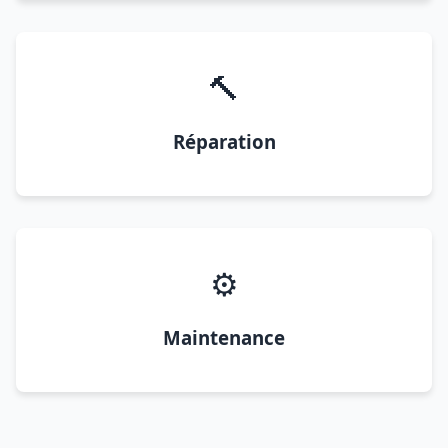
🔨
Réparation
⚙️
Maintenance