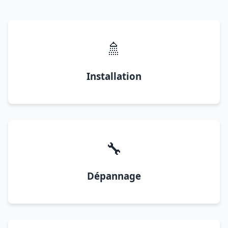
🚿
Installation
🔧
Dépannage