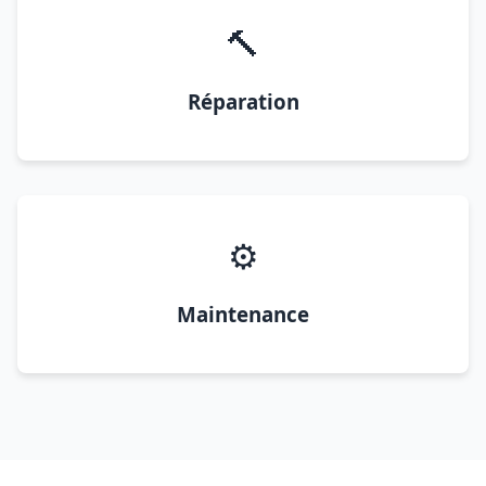
🔨
Réparation
⚙️
Maintenance