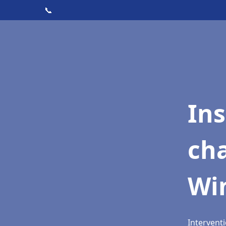
📞
In
cha
Wi
Intervent