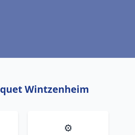
isquet Wintzenheim
⚙️