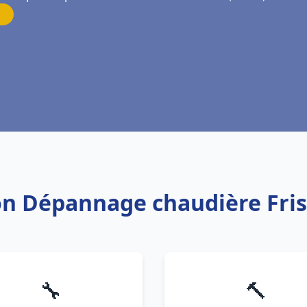
tion Dépannage chaudière Fr
🔧
🔨