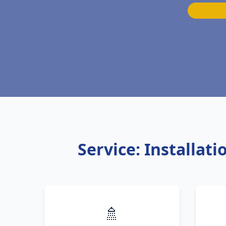
Service: Installa
🚿