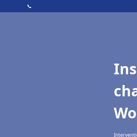
📞
In
cha
Wo
Intervent