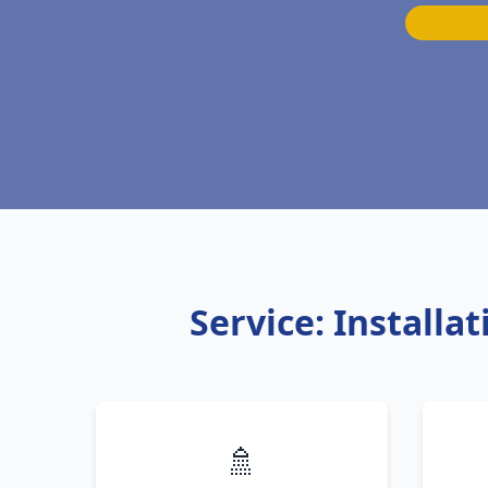
Service: Install
🚿