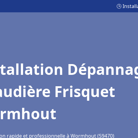
🕒 Insta
stallation Dépanna
udière Frisquet
rmhout
ion rapide et professionnelle à Wormhout (59470)