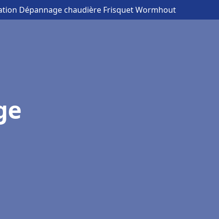
llation Dépannage chaudière Frisquet Wormhout
ge