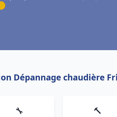
ation Dépannage chaudière 
🔧
🔨