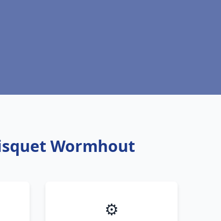
Frisquet Wormhout
⚙️